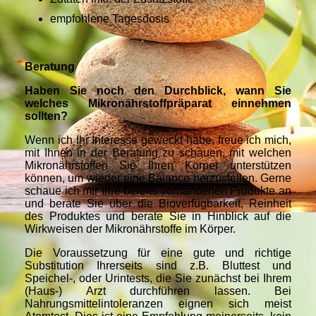
empfohlene Tagesdosis
Beratung
Haben Sie noch den Durchblick, wann Sie
welches Mikronährstoffpräparat einnehmen
sollten?
Wenn ich Ihr Interesse geweckt habe, freue ich mich,
mit Ihnen in der Beratung zu schauen, mit welchen
Mikronährstoffen Sie Ihren Körper unterstützen
können, um wieder eine Balance herzustellen. Gerne
schaue ich mir Ihre bereits vorhandenen Produkte an
und berate Sie über die Bioverfügbarkeit, Reinheit
des Produktes und berate Sie in Hinblick auf die
Wirkweisen der Mikronährstoffe im Körper.
Die Voraussetzung für eine gute und richtige
Substitution Ihrerseits sind z.B. Bluttest und
Speichel-, oder Urintests, die Sie zunächst bei Ihrem
(Haus-) Arzt durchführen lassen. Bei
Nahrungsmittelintoleranzen eignen sich meist