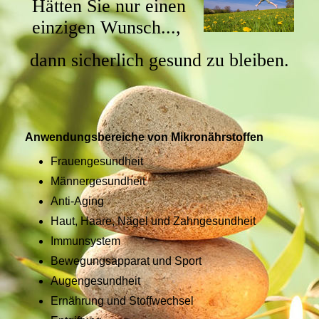
Hätten Sie nur einen
einzigen Wunsch...,
dann sicherlich gesund zu bleiben.
Anwendungsbereiche von Mikronährstoffen
Frauengesundheit
Männergesundheit
Anti-Aging
Haut, Haare, Nägel und Zahngesundheit
Immunsystem
Bewegungsapparat und Sport
Augengesundheit
Ernährung und Stoffwechsel