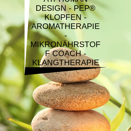
DESIGN - PEP®
KLOPFEN -
AROMATHERAPIE
-
MIKRONÄHRSTOF
F COACH -
KLANGTHERAPIE