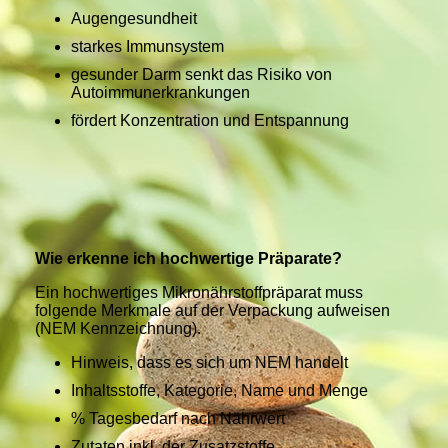
Augengesundheit
starkes Immunsystem
gesunder Darm senkt das Risiko von
Autoimmunerkrankungen
fördert Konzentration und Entspannung
Wie erkenne ich hochwertige Präparate?
Ein hochwertiges Mikronährstoffpräparat muss
folgende Merkmale auf der Verpackung aufweisen
(NEM Kennzeichnung).
Hinweis, dass es sich um NEM handelt
Inhaltsstoffe, Kategorie, Name und Menge
% Tagesbedarf nach Nährwert
Zutaten inkl. der Zusatzstoffe