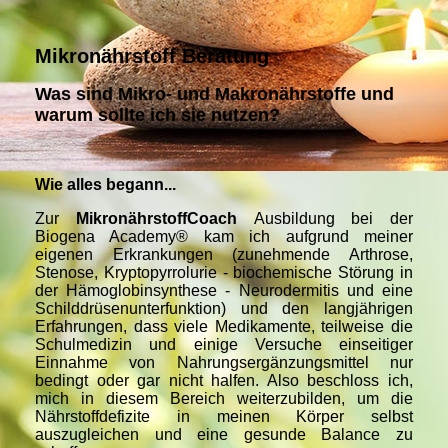
Mikronährstoff Beratung
Was sind Mikro- und Makronährstoffe und
warum sollte ich sie nutzen?
Wie alles begann...
Zur
MikronährstoffCoach
Ausbildung bei der
Biogena Academy® kam ich aufgrund meiner
eigenen Erkrankungen (zunehmende Arthrose,
Stenose, Kryptopyrrolurie - biochemische Störung in
der Hämoglobinsynthese - Neurodermitis und eine
Schilddrüsenunterfunktion) und den langjährigen
Erfahrungen, dass viele Medikamente, teilweise die
Schulmedizin und einige Versuche einseitiger
Einnahme von Nahrungsergänzungsmittel nur
bedingt oder gar nicht halfen. Also beschloss ich,
mich in diesem Bereich weiterzubilden, um die
Nährstoffdefizite in meinen Körper selbst
auszugleichen und eine gesunde Balance zu