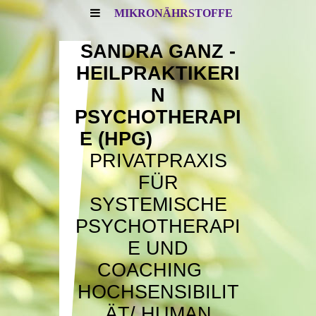
MIKRONÄHRSTOFFE
SANDRA GANZ -
HEILPRAKTIKERI
N
PSYCHOTHERAPI
E (HPG)
PRIVATPRAXIS
FÜR
SYSTEMISCHE
PSYCHOTHERAPI
E UND
COACHING
HOCHSENSIBILIT
ÄT/
HUMAN