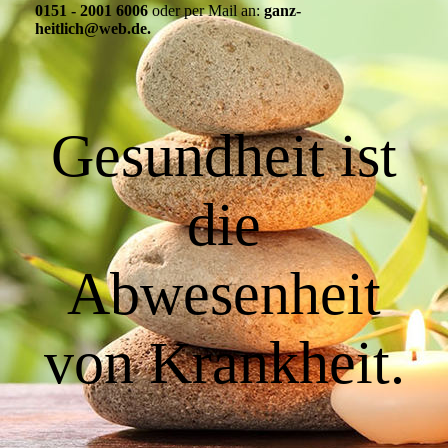
0151 - 2001 6006
oder per Mail an:
ganz-
heitlich@web.de.
Gesundheit ist
die
Abwesenheit
von Krankheit.