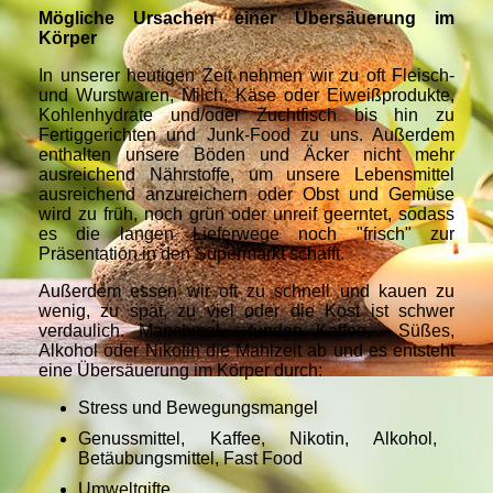
Mögliche Ursachen einer Übersäuerung im
Körper
In unserer heutigen Zeit nehmen wir zu oft Fleisch-
und Wurstwaren, Milch, Käse oder Eiweißprodukte,
Kohlenhydrate und/oder Zuchtfisch bis hin zu
Fertiggerichten und Junk-Food zu uns. Außerdem
enthalten unsere Böden und Äcker nicht mehr
ausreichend Nährstoffe, um unsere Lebensmittel
ausreichend anzureichern oder Obst und Gemüse
wird zu früh, noch grün oder unreif geerntet, sodass
es die langen Lieferwege noch "frisch" zur
Präsentation in den Supermarkt schafft.
Außerdem essen wir oft zu schnell und kauen zu
wenig, zu spät, zu viel oder die Kost ist schwer
verdaulich. Manchmal runden Kaffee, Süßes,
Alkohol oder Nikotin die Mahlzeit ab und es entsteht
eine Übersäuerung im Körper durch:
Stress und Bewegungsmangel
Genussmittel, Kaffee, Nikotin, Alkohol,
Betäubungsmittel, Fast Food
Umweltgifte