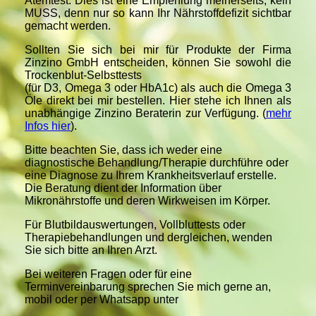
Atemtest. Dies ist eine Empfehlung meinerseits, kein
MUSS, denn nur so kann Ihr Nährstoffdefizit sichtbar
gemacht werden.
Sollten Sie sich bei mir für Produkte der Firma
Zinzino GmbH entscheiden, können Sie sowohl die
Trockenblut-Selbsttests
(für D3, Omega 3 oder HbA1c) als auch die Omega 3
Öle direkt bei mir bestellen. Hier stehe ich Ihnen als
unabhängige Zinzino Beraterin zur Verfügung. (
mehr
Infos hier
).
Bitte beachten Sie, dass ich weder eine
diagnostische Behandlung/Therapie durchführe oder
eine Diagnose zu Ihrem Krankheitsverlauf erstelle.
Die Beratung dient der Information über
Mikronährstoffe und deren Wirkweisen im Körper.
Für Blutbildauswertungen, Vollbluttests oder
Therapiebehandlungen und dergleichen, wenden
Sie sich bitte an Ihren Arzt.
Bei weiteren Fragen oder für eine
Terminvereinbarung sprechen Sie mich gerne an,
mobil oder per Whatsapp unter