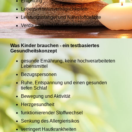
Entgiftung
Lebensmittelunverträglichkeiten
Leistungsmangel und Nährstoffdefizite
Verdauung und Wundheilung
Was Kinder brauchen - ein testbasiertes
Gesundheitskonzept
gesunde Ernährung, keine hochverarbeiteten
Lebensmittel
Bezugspersonen
Ruhe, Entspannung und einen gesunden
tiefen Schlaf
Bewegung und Aktivität
Herzgesundheit
funktionierender Stoffwechsel
Senkung des Allergierisikos
verringert Hautkrankheiten