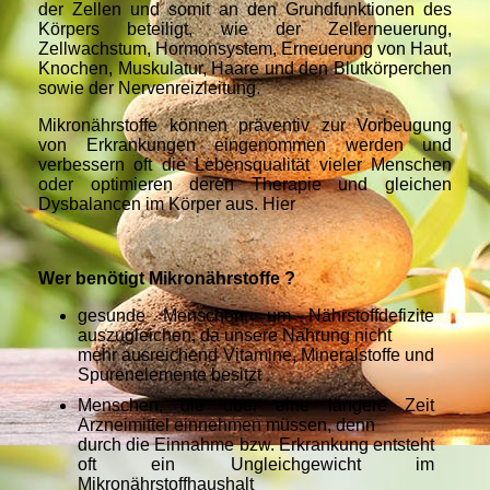
der Zellen und somit an den Grundfunktionen des
Körpers beteiligt, wie der Zellerneuerung,
Zellwachstum, Hormonsystem, Erneuerung von Haut,
Knochen, Muskulatur, Haare und den Blutkörperchen
sowie der Nervenreizleitung.
Mikronährstoffe können präventiv zur Vorbeugung
von Erkrankungen eingenommen werden und
verbessern oft die Lebensqualität vieler Menschen
oder optimieren deren Therapie und gleichen
Dysbalancen im Körper aus. Hier
Wer benötigt Mikronährstoffe ?
gesunde Menschen, um Nährstoffdefizite
auszugleichen, da unsere Nahrung nicht
mehr ausreichend Vitamine, Mineralstoffe und
Spurenelemente besitzt
Menschen, die über eine längere Zeit
Arzneimittel einnehmen müssen, denn
durch die Einnahme bzw. Erkrankung entsteht
oft ein Ungleichgewicht im
Mikronährstoffhaushalt