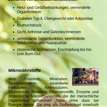
Herz- und Gefäßerkrankungen, verminderte
Organfunktion
Diabetes Typ II, Übergewicht oder Adipositas
Bluthochdruck
Gicht, Arthrose und Gelenkschmerzen
verminderte Gehirnfunktion, verminderte
Sehfunktion und Haarqualität
chronische Schmerzen, Erschöpfung bis hin
zum Burn-Out
Mikronährstoffe
sind Vitamine, Mineralien,
Spurenelemente, essentielle
Fettsäuren, Aminosäuren,
Vitaminoide, Bioaktive Pflanzenstoffe, Enzyme und
probiotische Mikroorganismen, die der menschliche
Organismus aufnehmen muss, ohne dass sie
Energie liefern. Sie sind am Stoffwechsel innerhalb