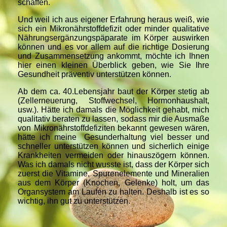
schaffen.
Und weil ich aus eigener Erfahrung heraus weiß, wie
sich ein Mikronährstoffdefizit oder minder qualitative
Nährungsergänzungspäparate im Körper auswirken
können und es vor allem auf die richtige Dosierung
und Zusammensetzung ankommt, möchte ich Ihnen
hier einen kleinen Überblick geben, wie Sie Ihre
Gesundheit präventiv unterstützen können.
Ab dem ca. 40.Lebensjahr baut der Körper stetig ab
(Zellerneuerung, Stoffwechsel, Hormonhaushalt,
usw.). Hätte ich damals die Möglichkeit gehabt, mich
qualitativ beraten zu lassen, sodass mir die Ausmaße
von Mikronährstoffdefiziten bekannt gewesen wären,
hätte ich meine Gesunderhaltung viel besser und
schneller unterstützen können und sicherlich einige
Krankheiten vermeiden oder hinauszögern können.
Was ich damals nicht wusste ist, dass der Körper sich
zuerst die Vitamine, Spurenelemente und Mineralien
aus dem Körper (Knochen, Gelenke) holt, um das
Organsystem am Laufen zu halten. Deshalb ist es so
wichtig, ihn gut zu unterstützen.