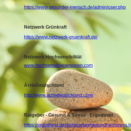
https://www.gesunder-mensch.de/admin/user.php
Netzwerk Grünkraft
https://www.netzwerk-gruenkraft.de/
Netzwerk Hochsensibilität
www.hochsensiblepersonen.com
ÄrzteDeutschland
http://www.arztedeutschland.com/
Ratgeber - Gesund & Stress - Ergodirekt
https://ergodirekt.de/de/ratgeber/gesundheit/stress.