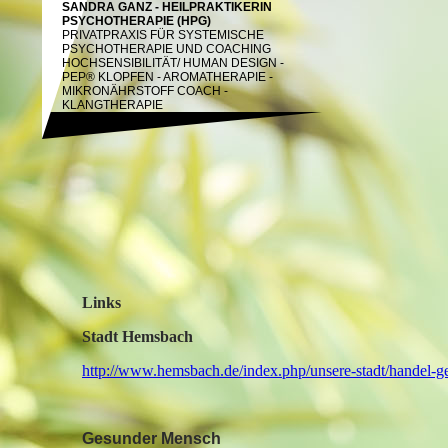
SANDRA GANZ - HEILPRAKTIKERIN
PSYCHOTHERAPIE (HPG)
PRIVATPRAXIS FÜR SYSTEMISCHE
PSYCHOTHERAPIE UND COACHING
HOCHSENSIBILITÄT/
HUMAN DESIGN -
PEP® KLOPFEN - AROMATHERAPIE -
MIKRONÄHRSTOFF COACH -
KLANGTHERAPIE
Links
Stadt Hemsbach
http://www.hemsbach.de/index.php/unsere-stadt/handel-
Gesunder Mensch