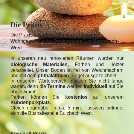
Die Praxis
Die Praxis befindet sich in einer ruhigen
Wohngegend in der
Draisstrasse 1 in Hemsbach-
West.
In unseren neu renovierten Räumen wurden nur
i
b
ologische Materialien,
Farben und Hölzer
verarbeitet. Unser Boden ist frei von Weichmachern
und mit dem
phthalatfreien
Siegel ausgezeichnet.
In unserem Wartebereich müssen Sie nicht lange
warten, denn die
Termine
werden
individuell
auf Sie
abgestimmt.
Parken können Sie
kostenlos
auf unserem
Kundenparkplatz.
Gleich gegenüber in ca. 5 min. Fussweg befindet
sich die Bushaltestelle Sulzbach West.
Anschrift Praxis