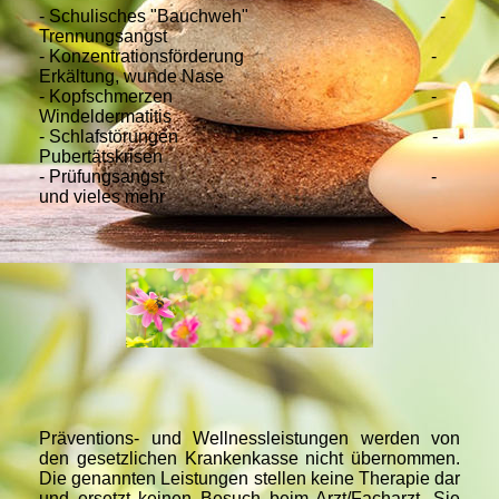
- Schulisches "Bauchweh" -
Trennungsangst
- Konzentrationsförderung -
Erkältung, wunde Nase
- Kopfschmerzen -
Windeldermatitis
- Schlafstörungen -
Pubertätskrisen
- Prüfungsangst -
und vieles mehr
Präventions- und Wellnessleistungen werden von
den gesetzlichen Krankenkasse nicht übernommen.
Die genannten Leistungen stellen keine Therapie dar
und ersetzt keinen Besuch beim Arzt/Facharzt. Sie