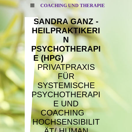
COACHING UND THERAPIE
SANDRA GANZ -
HEILPRAKTIKERI
N
PSYCHOTHERAPI
E (HPG)
PRIVATPRAXIS
FÜR
SYSTEMISCHE
PSYCHOTHERAPI
E UND
COACHING
HOCHSENSIBILIT
ÄT/
HUMAN