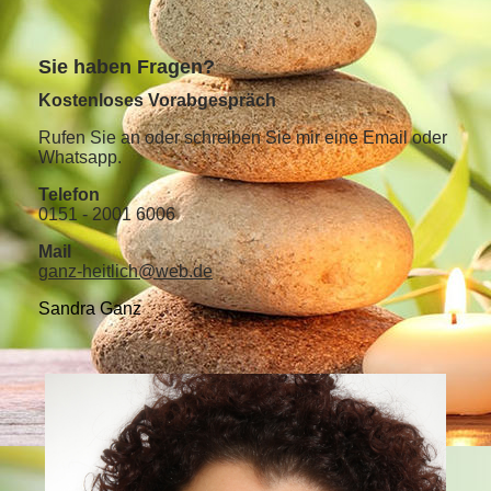
S
ie haben Fragen?
Kostenloses Vorabgespräch
Rufen Sie an oder schreiben Sie mir eine Email oder
Whatsapp.
Telefon
0151 - 2001 6006
Mail
ganz-heitlich@web.de
Sandra Ganz