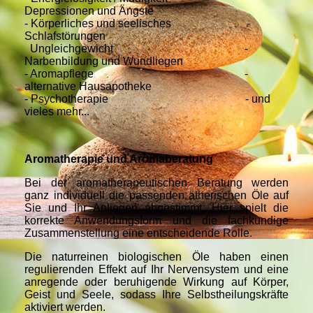
Depressionen und Ängste
- Körperliches und seelisches -
Schlafstörungen
Ungleichgewicht -
Narbenbildung und Wundliegen
- Aromapflege -
alternative Hausapotheke
- Psychotherapie - und
vieles mehr...
Aromatherapie und Aromaberatung
Bei der aromatherapeutischen Beratung werden
ganz individuell die passenden ätherischen Öle auf
Sie und Ihr Anliegen abgestimmt. Hier spielt die
korrekte Anwendungsform und die fachkundige
Zusammenstellung eine entscheidende Rolle.
Die naturreinen biologischen Öle haben einen
regulierenden Effekt auf Ihr Nervensystem und eine
anregende oder beruhigende Wirkung auf Körper,
Geist und Seele, sodass Ihre Selbstheilungskräfte
aktiviert werden.