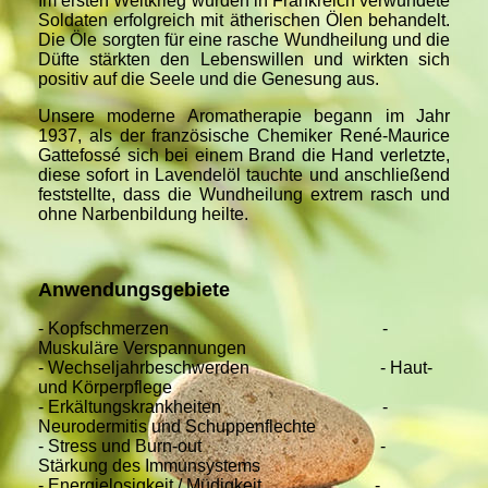
Im ersten Weltkrieg wurden in Frankreich verwundete
Soldaten erfolgreich mit ätherischen Ölen behandelt.
Die Öle sorgten für eine rasche Wundheilung und die
Düfte stärkten den Lebenswillen und wirkten sich
positiv auf die Seele und die Genesung aus.
Unsere moderne Aromatherapie begann im Jahr
1937, als der französische Chemiker René-Maurice
Gattefossé sich bei einem Brand die Hand verletzte,
diese sofort in Lavendelöl tauchte und anschließend
feststellte, dass die Wundheilung extrem rasch und
ohne Narbenbildung heilte.
Anwendungsgebiete
- Kopfschmerzen -
Muskuläre Verspannungen
- Wechseljahrbeschwerden - Haut-
und Körperpflege
- Erkältungskrankheiten -
Neurodermitis und Schuppenflechte
- Stress und Burn-out -
Stärkung des Immunsystems
- Energielosigkeit / Müdigkeit -