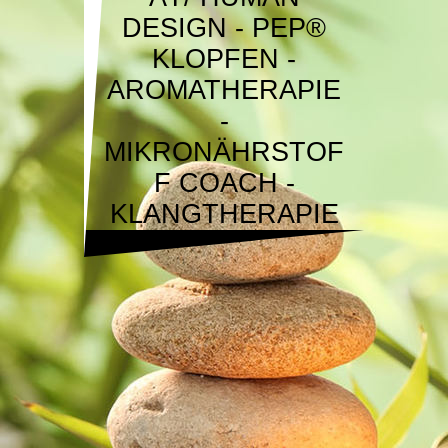
DESIGN - PEP®
KLOPFEN -
AROMATHERAPIE
-
MIKRONÄHRSTOF
F COACH -
KLANGTHERAPIE