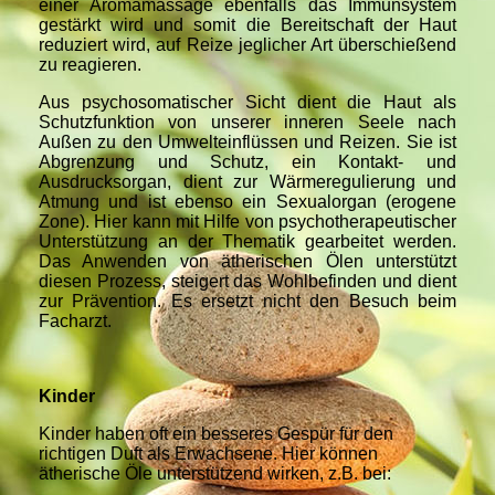
einer Aromamassage ebenfalls das Immunsystem
gestärkt wird und somit die Bereitschaft der Haut
reduziert wird, auf Reize jeglicher Art überschießend
zu reagieren.
Aus psychosomatischer Sicht dient die Haut als
Schutzfunktion von unserer inneren Seele nach
Außen zu den Umwelteinflüssen und Reizen. Sie ist
Abgrenzung und Schutz, ein Kontakt- und
Ausdrucksorgan, dient zur Wärmeregulierung und
Atmung und ist ebenso ein Sexualorgan (erogene
Zone). Hier kann mit Hilfe von psychotherapeutischer
Unterstützung an der Thematik gearbeitet werden.
Das Anwenden von ätherischen Ölen unterstützt
diesen Prozess, steigert das Wohlbefinden und dient
zur Prävention. Es ersetzt nicht den Besuch beim
Facharzt.
Kinder
Kinder haben oft ein besseres Gespür für den
richtigen Duft als Erwachsene. Hier können
ätherische Öle unterstützend wirken, z.B. bei: