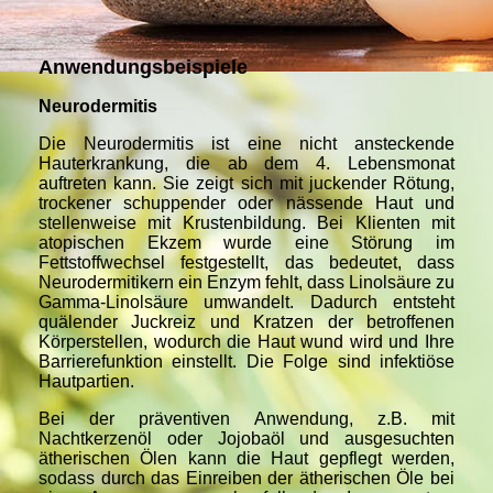
Anwendungsbeispiele
Neurodermitis
Die Neurodermitis ist eine nicht ansteckende
Hauterkrankung, die ab dem 4. Lebensmonat
auftreten kann. Sie zeigt sich mit juckender Rötung,
trockener schuppender oder nässende Haut und
stellenweise mit Krustenbildung. Bei Klienten mit
atopischen Ekzem wurde eine Störung im
Fettstoffwechsel festgestellt, das bedeutet, dass
Neurodermitikern ein Enzym fehlt, dass Linolsäure zu
Gamma-Linolsäure umwandelt. Dadurch entsteht
quälender Juckreiz und Kratzen der betroffenen
Körperstellen, wodurch die Haut wund wird und Ihre
Barrierefunktion einstellt. Die Folge sind infektiöse
Hautpartien.
Bei der präventiven Anwendung, z.B. mit
Nachtkerzenöl oder Jojobaöl und ausgesuchten
ätherischen Ölen kann die Haut gepflegt werden,
sodass durch das Einreiben der ätherischen Öle bei