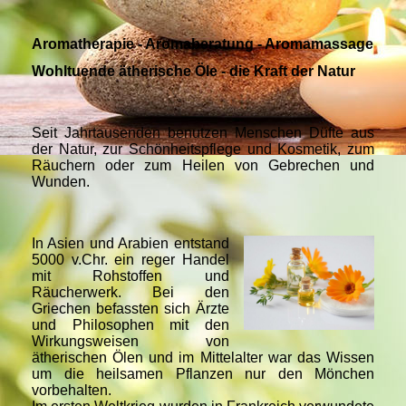
Aromatherapie - Aromaberatung - Aromamassage
Wohltuende ätherische Öle - die Kraft der Natur
Seit Jahrtausenden benutzen Menschen Düfte aus
der Natur, zur Schönheitspflege und Kosmetik, zum
Räuchern oder zum Heilen von Gebrechen und
Wunden.
In Asien und Arabien entstand
5000 v.Chr. ein reger Handel
mit Rohstoffen und
Räucherwerk. Bei den
Griechen befassten sich Ärzte
und Philosophen mit den
Wirkungsweisen von
ätherischen Ölen und im Mittelalter war das Wissen
um die heilsamen Pflanzen nur den Mönchen
vorbehalten.