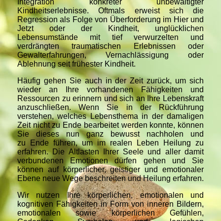
Integration konkreter unbewältigter
Kindheitserlebnisse. Oftmals erweist sich die
Regression als Folge von Überforderung im Hier und
Jetzt oder der Kindheit, unglücklichen
Lebensumstände mit tief verwurzelten und
verdrängten traumatischen Erlebnissen oder
Gewalterfahrungen, Vernachlässigung oder
Ablehnung seit frühester Kindheit.
Häufig gehen Sie auch in der Zeit zurück, um sich
wieder an Ihre vorhandenen Fähigkeiten und
Ressourcen zu erinnern und sich an Ihre Lebenskraft
anzuschließen. Wenn Sie in der Rückführung
verstehen, welches Lebensthema in der damaligen
Zeit nicht zu Ende bearbeitet werden konnte, können
Sie dieses nun ganz bewusst nachholen und
zu Ende führen, um im realen Leben Heilung zu
erfahren. Die Altlasten Ihrer Seele und aller damit
verbundenen Emotionen dürfen gehen und Sie
können auf körperlicher, geistiger und emotionaler
Ebene neue Wege beschreiten und Heilung erfahren.
Wir nutzen Ihre körperlichen, emotionalen und
kognitiven Fähigkeiten in Form von inneren Bildern,
emotionalen sowie körperlichen Gefühlen,