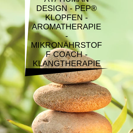
DESIGN - PEP®
KLOPFEN -
AROMATHERAPIE
-
MIKRONÄHRSTOF
F COACH -
KLANGTHERAPIE