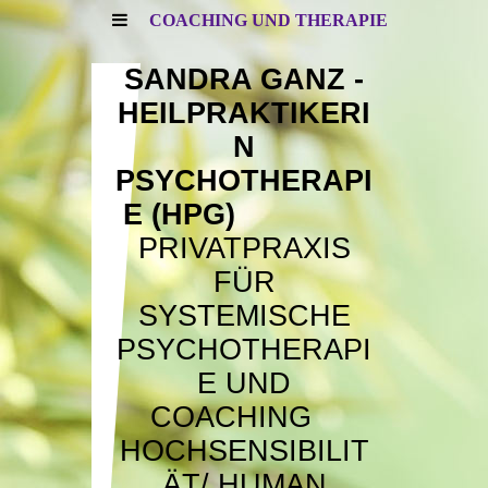
COACHING UND THERAPIE
SANDRA GANZ -
HEILPRAKTIKERI
N
PSYCHOTHERAPI
E (HPG)
PRIVATPRAXIS
FÜR
SYSTEMISCHE
PSYCHOTHERAPI
E UND
COACHING
HOCHSENSIBILIT
ÄT/
HUMAN