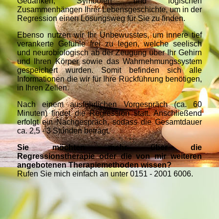
Gedanken, Symbolen und logischen
Zusammenhängen Ihrer Lebensgeschichte, um in der
Regression einen Lösungsweg für Sie zu finden.
Ebenso nutzen wir Ihr Unbewusstes, um innere tief
verankerte Gefühle frei zu legen, welche seelisch
und neurobiologisch ab der Zeugung über Ihr Gehirn
und Ihren Körper sowie das Wahrnehmungssystem
gespeichert wurden. Somit befinden sich alle
Informationen die wir für Ihre Rückführung benötigen,
in Ihren Zellen.
Nach einem ausführlichen Vorgespräch (ca. 60
Minuten) findet die Regression statt. Anschließend
erfolgt ein Nachgespräch, sodass die Gesamtdauer
ca. 2,5 - 3 Stunden beträgt.
Sie möchten mehr über die
Regressionstherapie oder die von mir weiteren
angebotenen Therapiemethoden wissen?
Rufen Sie mich einfach an unter 0151 - 2001 6006.