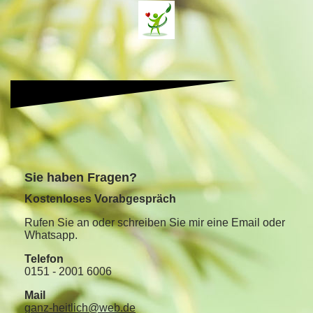
S
ie haben Fragen?
Kostenloses Vorabgespräch
Rufen Sie an oder schreiben Sie mir eine Email oder
Whatsapp.
Telefon
0151 - 2001 6006
Mail
ganz-heitlich@web.de