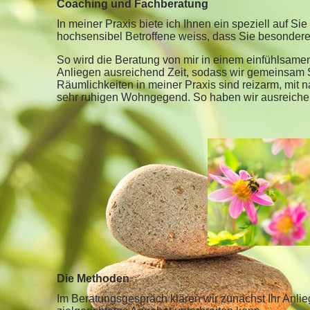
Coaching und Fachberatung
In meiner Praxis biete ich Ihnen ein speziell auf S
hochsensibel Betroffene weiss, dass Sie besondere
So wird die Beratung von mir in einem einfühlsamen
Anliegen ausreichend Zeit, sodass wir gemeinsam Sch
Räumlichkeiten in meiner Praxis sind reizarm, mit 
sehr ruhigen Wohngegend. So haben wir ausreichen
Die Methoden
Im Beratungsgespräch klären wir zunächst Ihr Anli