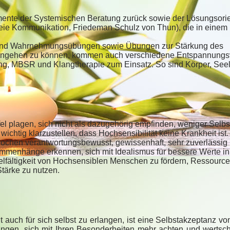
mente der Systemischen Beratung zurück sowie der Lösungsorie
ie Kommunikation, Friedeman Schulz von Thun), die in einem i
- und Wahrnehmungsübungen sowie Übungen zur Stärkung des
e eingehen zu können, kommen auch verschiedene Entspannungs
g, MBSR und Klangtherapie zum Einsatz. So sind Körper, Seel
el plagen, sich nicht als dazugehörig empfinden, weniger Selb
wichtig klarzustellen, dass Hochsensibilität keine Krankheit ist.
rochen verantwortungsbewusst, gewissenhaft, sehr zuverlässig
mmenhänge erkennen, sich mit Idealismus für bessere Werte in
ielfältigkeit von Hochsensiblen Menschen zu fördern, Ressource
Stärke zu nutzen.
 auch für sich selbst zu erlangen, ist eine Selbstakzeptanz v
angen, sich mit Ihren Besonderheiten
mehr achten und wertsch