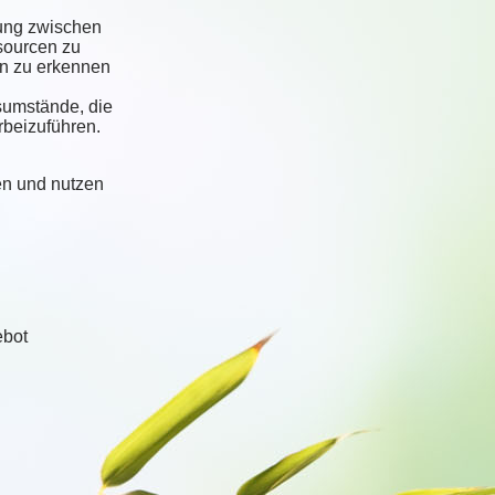
hung zwischen
ssourcen zu
ln zu erkennen
sumstände, die
beizuführen.
ren und nutzen
ebot