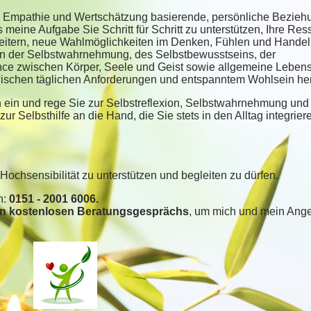
en, Empathie und Wertschätzung basierende, persönliche Bezie
es meine Aufgabe Sie Schritt für Schritt zu unterstützen, Ihre Re
rweitern, neue Wahlmöglichkeiten im Denken, Fühlen und Hande
en der Selbstwahrnehmung, des Selbstbewusstseins, der
ce zwischen Körper, Seele und Geist sowie allgemeine Leben
ischen täglichen Anforderungen und entspanntem Wohlsein her
n ein und rege Sie zur Selbstreflexion, Selbstwahrnehmung und
ur Selbsthilfe an die Hand, die Sie stets in den Alltag integrie
Hochsensibilität zu unterstützen und begleiten zu dürfen.
n:
0151 - 2001 6006.
en kostenlosen Beratungsgesprächs
, um mich und mein Ang