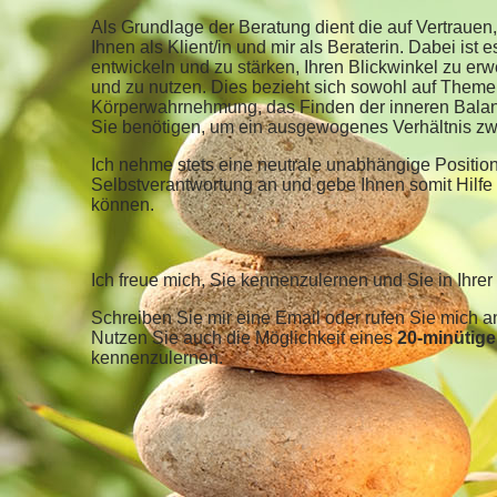
Als Grundlage der Beratung dient die auf Vertrau
Ihnen als Klient/in und mir als Beraterin. Dabei ist 
entwickeln und zu stärken, Ihren Blickwinkel zu e
und zu nutzen. Dies bezieht sich sowohl auf Them
Körperwahrnehmung, das Finden der inneren Balan
Sie benötigen, um ein ausgewogenes Verhältnis zw
Ich nehme stets eine neutrale unabhängige Positio
Selbstverantwortung an und gebe Ihnen somit Hilfe z
können.
Ich freue mich, Sie kennenzulernen und Sie in Ihrer 
Schreiben Sie mir eine Email oder rufen Sie mich a
Nutzen Sie auch die Möglichkeit eines
2
0-minütig
kennenzulernen.