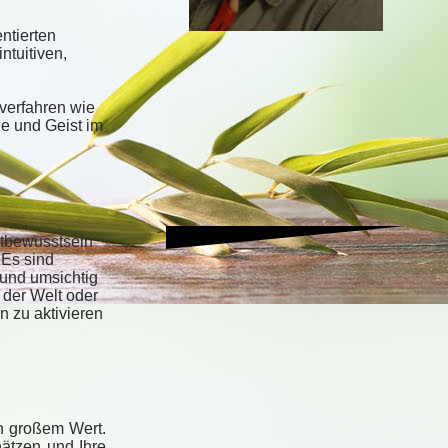
ntierten
ntuitiven,
verfahren wie
e und Geist im
stbewusstsein
 Es sind
 und umsichtig
 der Welt oder
n zu aktivieren
on großem Wert.
ätzen und Ihre