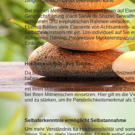
zielgerichtetes Angebot unterbreiten kann.
Bei meinen Methoden greife ich zum einen auf Ele
Gesprächsführung (nach Steve de Shazer, Gewaltfre
achtsamen und emphatischen Rahmen verlaufen.
Ebenso fließen viele Elemente von Achtsamkeits
Selbstbewusstsein mit ein. Um individuell auf Si
Autogenes Training, Progressive Muskelentspannun
Einklang.
Hochsensibilität - Ihre Stärke
Da sich hochsensitive Menschen oft mit Selbstzweif
haben und sich als ausgegrenzt erleben, ist es sehr 
oftmals besonders die Hochsensiblen, die ausgesp
mit Ihren Mitmenschen agieren sowie größere Zusa
bei Ihren Mitmenschen einsetzen. Hier gilt es die V
und zu stärken, um Ihr Persönlichkeitsmerkmal als 
Selbsterkenntnis ermöglicht Selbstannahme
Um mehr Verständnis für Hochsensibilität und somit
Wenn Sie zu mehr Verständnis für sich selbst gel