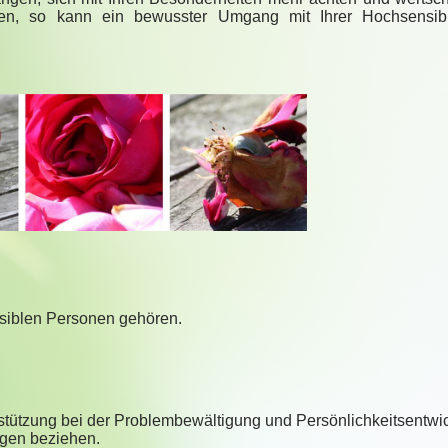
en, so kann ein bewusster Umgang mit Ihrer Hochsensibil
nsiblen Personen gehören.
rstützung bei der Problembewältigung und Persönlichkeitsentwi
iegen beziehen.