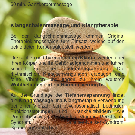
60 min. Ganzkörpermassage
Klangschalenmassage und Klangtherapie
B
ei der Klangschalenmassage kommen Original
Therapieklangschalen zum Einsatz, welche auf den
bekleideten Körper aufgestellt werden.
Die sanften und
harmonischen Klänge
werden über
Ihren Körper und Ihr Gehör aufgenommen und führen
schnell zu einer
Tiefenentspannung
. Die
rhythmischen Klangschwingungen erzeugen eine
feine Vibration und tragen zu Ihrem weiteren
Wohlbefinden
und zur
Harmonisierung
bei.
Auf der Grundlage der
Tiefenentspannung
findet
die
Klangmassage
und
Klangtherapie
Verwendung
bei einer Vielzahl von psychosomatisch bedingten
Funktionsstörungen und Krankheitsbildern wie
Rückenbeschwerden, Tinnitus, Migräne, Reiz-Darm-
Syndrom, Schulter-Nacken-Syndrom,
Spannungskopfschmerz etc.