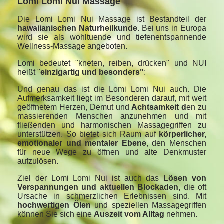
Lomi Lomi Nui Massage
Die Lomi Lomi Nui Massage ist Bestandteil der
hawaiianischen Naturheilkunde
. Bei uns in Europa
wird sie als wohltuende und tiefenentspannende
Wellness-Massage angeboten.
Lomi bedeutet "kneten, reiben, drücken" und NUI
heißt "
einzigartig und besonders"
:
Und genau das ist die Lomi Lomi Nui auch. Die
Aufmerksamkeit liegt im Besonderen darauf, mit weit
geöffnetem Herzen, Demut und
Achtsamkeit d
en zu
massierenden Menschen anzunehmen und mit
fließenden und harmonischen Massagegriffen zu
unterstützen. So bietet sich Raum auf
körperlicher,
emotionaler und mentaler Ebene
, den Menschen
für neue Wege zu öffnen und alte Denkmuster
aufzulösen.
Ziel der Lomi Lomi Nui ist auch das
Lösen von
Verspannungen und aktuellen Blockaden,
die oft
Ursache in schmerzlichen Erlebnissen sind. Mit
hochwertigen Ölen
und speziellen Massagegriffen
können Sie sich eine
Auszeit vom Alltag
nehmen.