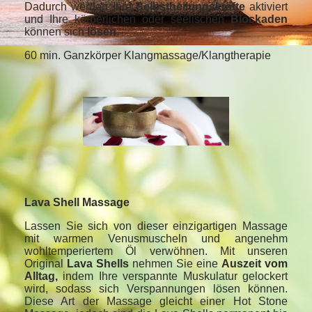
Dadurch werden Ihre
Selbstheilungskräfte
aktiviert
und Ihre körperlichen oder seelischen
Blockaden
können sich
lösen
.
60 min. Ganzkörper Klangmassage/Klangtherapie
Lava Shell Massage
Lassen Sie sich von dieser einzigartigen Massage
mit warmen Venusmuscheln und angenehm
wohltemperiertem Öl verwöhnen. Mit unseren
Original
Lava Shells
nehmen Sie eine
Auszeit vom
Alltag,
indem Ihre verspannte Muskulatur gelockert
wird, sodass sich Verspannungen lösen können.
Diese Art der Massage gleicht einer Hot Stone