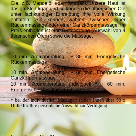
Öle, z.B. Mandelöl oder Jojobaöl. Unsere Haut ist
das größte Organ und so können die ätherischen Öle
unter fachkundiger Einreibung ihre volle Wirkung
entfalten. Sie können wählen zwischen einer
Rückenmassage oder einer Ganzkörpermassage. Im
Preis enthalten ist eine Duftberatung (Auswahl von 4
ätherischen Ölen) sowie die Massage.
10 min. Aromaberatung + 30 min. Energetische
Rückenmassage
10 min. Aromaberatung + 60 min. Energetische
Ganzkörpermassage
*
10 min. Aromaberatung individuell
+ 60 min.
Energetische Ganzkörpermassage
*
bei der individuellen Massagen stehen Ihnen über 50 x
Düfte für Ihre persönliche Auswahl zur Verfügung