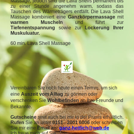
Massage, jedoch sind die Lava Shells permanent bis
zu einer Stunde angenehm warm, sodass das
Tauschen des Wärmeträgers entfällt. Die Lava Shell
Massage kombiniert eine
Ganzkörpermassage
mit
warmen Muscheln
und führt zur
Tiefenentspannung
sowie zur
Lockerung Ihrer
Muskuluatur.
60 min. Lava Shell Massage
Vereinbaren Sie noch heute einen Termin, um sich
eine
Auszeit vom Alltag
zu gönnen oder
verschenken Sie
Wohlbefinden
an Ihre Freunde und
Bekannte.
Gutscheine
sind auch bei mir in der Praxis erhältlich.
Rufen
Sie an unter
0151 - 2001 6006
oder schreiben
Sie mir eine
Email an:
ganz-heitlich@web.de
Ich freue mich auf Sie.