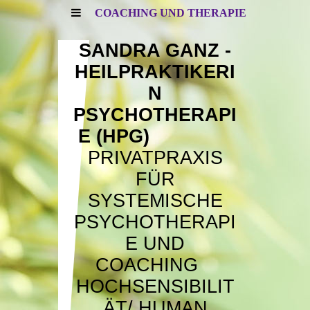
COACHING UND THERAPIE
SANDRA GANZ -
HEILPRAKTIKERI
N
PSYCHOTHERAPI
E (HPG)
PRIVATPRAXIS
FÜR
SYSTEMISCHE
PSYCHOTHERAPI
E UND
COACHING
HOCHSENSIBILIT
ÄT/
HUMAN