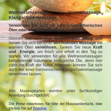
Wellnessmassage, Aromamassage,
Klangschalenmassage
Verwöhnen Sie sich mit natürlichen ätherischen
Ölen oder einer Klangtherapie
Gönnen Sie sich eine
Auszeit vom Alltag
und
lassen Sie sich bei einer
wohltuenden Massage
mit
warmen Ölen
verwöhnen.
Tanken Sie neue
Kraft
und Energie,
um frisch und erholt in den Tag zu
starten. Wir verwenden für alle Wellnessmassagen
kaltgepresste naturreine biologische Öle, denn hier
zählt die Kraft der Natur. Alternativ können Sie sich
auch bei einer harmonischen Klangschalenmassage
verwöhnen lassen.
Alle Massagearten werden unter fachkundiger
Anleitung durchgeführt.
Die Preise entnehmen Sie bitte der Honorarübersicht, bitte
klicken Sie auf
Preisliste