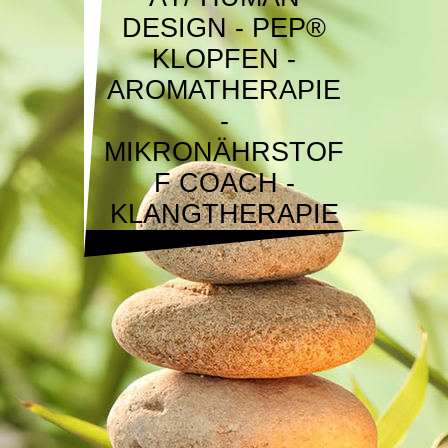
DESIGN - PEP®
KLOPFEN -
AROMATHERAPIE
-
MIKRONÄHRSTOF
F COACH -
KLANGTHERAPIE